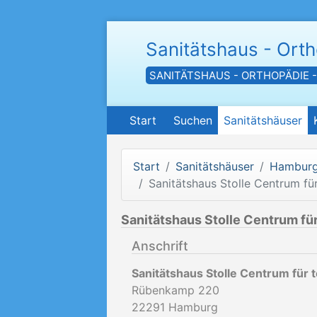
Sanitätshaus - Ort
SANITÄTSHAUS - ORTHOPÄDIE 
Start
Suchen
Sanitätshäuser
Start
Sanitätshäuser
Hambur
Sanitätshaus Stolle Centrum f
Sanitätshaus Stolle Centrum f
Anschrift
Sanitätshaus Stolle Centrum für
Rübenkamp 220
22291
Hamburg