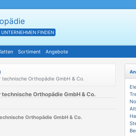
hopädie
- UNTERNEHMEN FINDEN
Ketten
Sortiment
Angebote
g
An
ür technische Orthopädie GmbH & Co.
El
ür technische Orthopädie GmbH & Co.
Tr
No
Al
Ha
 technische Orthopädie GmbH & Co.
St
Be