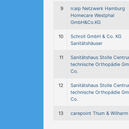
9
n:aip Netzwerk Hamburg
Homecare Westphal
GmbH&Co.KG
10
Schroll GmbH & Co. KG
Sanitätshäuser
11
Sanitätshaus Stolle Centru
technische Orthopädie G
Co.
12
Sanitätshaus Stolle Centru
technische Orthopädie G
Co.
13
carepoint Thum & Wilhar