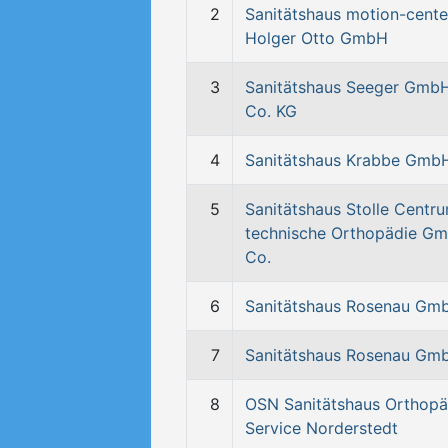
2
Sanitätshaus motion-cente
Holger Otto GmbH
3
Sanitätshaus Seeger Gmb
Co. KG
4
Sanitätshaus Krabbe Gmb
5
Sanitätshaus Stolle Centru
technische Orthopädie G
Co.
6
Sanitätshaus Rosenau Gm
7
Sanitätshaus Rosenau Gm
8
OSN Sanitätshaus Orthopä
Service Norderstedt