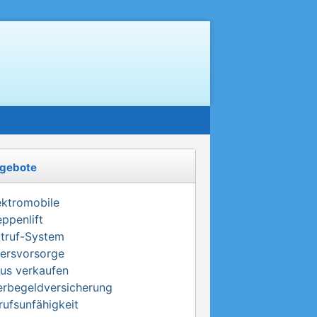
gebote
ektromobile
eppenlift
truf-System
tersvorsorge
us verkaufen
erbegeldversicherung
rufsunfähigkeit