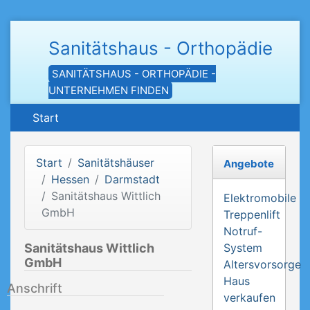
Sanitätshaus - Orthopädie
SANITÄTSHAUS - ORTHOPÄDIE -
UNTERNEHMEN FINDEN
Start
Start
Sanitätshäuser
Angebote
Hessen
Darmstadt
Sanitätshaus Wittlich
Elektromobile
GmbH
Treppenlift
Notruf-
Sanitätshaus Wittlich
System
GmbH
Altersvorsorge
Haus
Anschrift
verkaufen