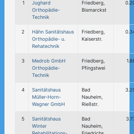
1
Jughard
Friedberg,
0.2
Orthopädie-
Bismarckst
Technik
2
Hähn Sanitätshaus
Friedberg,
0.3
Orthopädie- u.
Kaiserstr.
Rehatechnik
3
Medrob GmbH
Friedberg,
1.8
Orthopädie-
Pfingstwei
Technik
4
Sanitätshaus
Bad
3.2
Müller-Horn-
Nauheim,
Wagner GmbH
Rießstr.
5
Sanitätshaus
Bad
3.7
Winter
Nauheim,
Rehabilitations-
Friedrichs