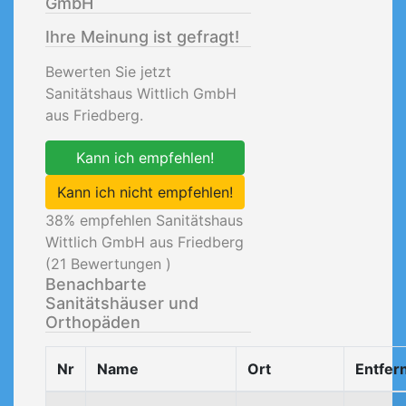
GmbH
Ihre Meinung ist gefragt!
Bewerten Sie jetzt
Sanitätshaus Wittlich GmbH
aus Friedberg.
Kann ich empfehlen!
Kann ich nicht empfehlen!
38
% empfehlen Sanitätshaus
Wittlich GmbH aus Friedberg
(
21
Bewertungen )
Benachbarte
Sanitätshäuser und
Orthopäden
Nr
Name
Ort
Entfer