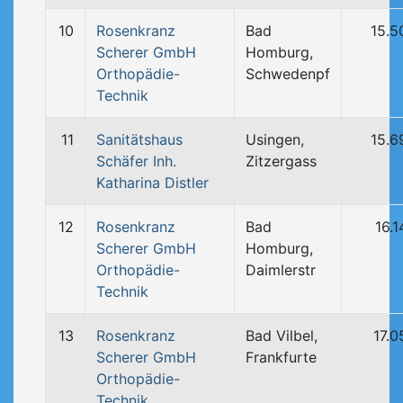
10
Rosenkranz
Bad
15.5
Scherer GmbH
Homburg,
Orthopädie-
Schwedenpf
Technik
11
Sanitätshaus
Usingen,
15.6
Schäfer Inh.
Zitzergass
Katharina Distler
12
Rosenkranz
Bad
16.
Scherer GmbH
Homburg,
Orthopädie-
Daimlerstr
Technik
13
Rosenkranz
Bad Vilbel,
17.0
Scherer GmbH
Frankfurte
Orthopädie-
Technik