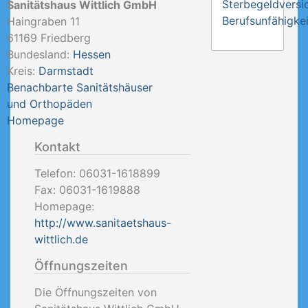
Sterbegeldversi
Sanitätshaus Wittlich GmbH
Berufsunfähigkei
Haingraben 11
61169
Friedberg
Bundesland:
Hessen
Kreis:
Darmstadt
Benachbarte Sanitätshäuser
und Orthopäden
Homepage
Kontakt
Telefon:
06031-1618899
Fax:
06031-1619888
Homepage:
http://www.sanitaetshaus-
wittlich.de
Öffnungszeiten
Die Öffnungszeiten von