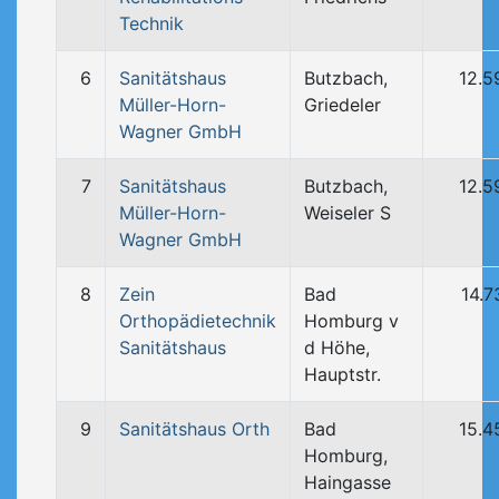
Technik
6
Sanitätshaus
Butzbach,
12.5
Müller-Horn-
Griedeler
Wagner GmbH
7
Sanitätshaus
Butzbach,
12.5
Müller-Horn-
Weiseler S
Wagner GmbH
8
Zein
Bad
14.7
Orthopädietechnik
Homburg v
Sanitätshaus
d Höhe,
Hauptstr.
9
Sanitätshaus Orth
Bad
15.4
Homburg,
Haingasse