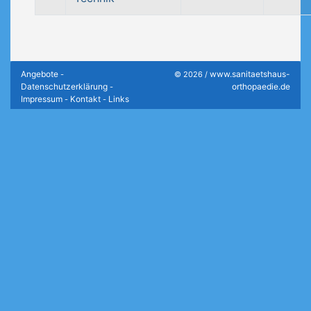
Angebote
www.sanitaetshaus-
-
© 2026 /
Datenschutzerklärung
orthopaedie.de
-
Impressum
Kontakt
Links
-
-