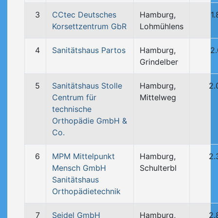
3
CCtec Deutsches
Hamburg,
1
Korsettzentrum GbR
Lohmühlens
4
Sanitätshaus Partos
Hamburg,
2
Grindelber
5
Sanitätshaus Stolle
Hamburg,
2.
Centrum für
Mittelweg
technische
Orthopädie GmbH &
Co.
6
MPM Mittelpunkt
Hamburg,
2.
Mensch GmbH
Schulterbl
Sanitätshaus
Orthopädietechnik
7
Seidel GmbH
Hamburg,
2.