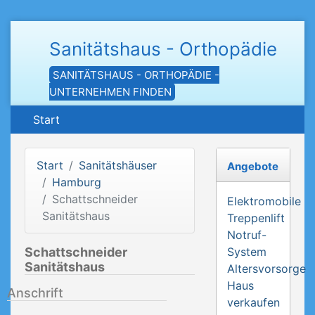
Sanitätshaus - Orthopädie
SANITÄTSHAUS - ORTHOPÄDIE -
UNTERNEHMEN FINDEN
Start
Start
Sanitätshäuser
Angebote
Hamburg
Schattschneider
Elektromobile
Sanitätshaus
Treppenlift
Notruf-
Schattschneider
System
Sanitätshaus
Altersvorsorge
Haus
Anschrift
verkaufen