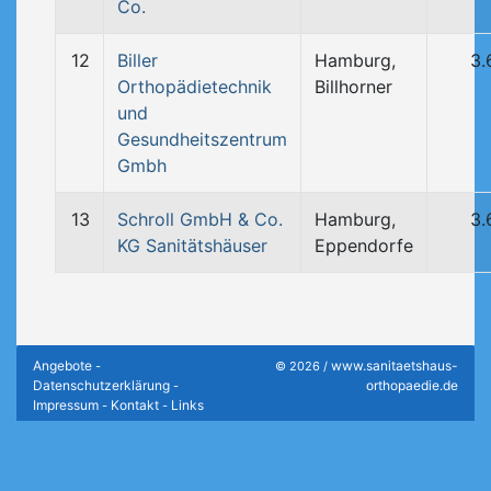
Co.
12
Biller
Hamburg,
3.
Orthopädietechnik
Billhorner
und
Gesundheitszentrum
Gmbh
13
Schroll GmbH & Co.
Hamburg,
3.
KG Sanitätshäuser
Eppendorfe
Angebote
www.sanitaetshaus-
-
© 2026 /
Datenschutzerklärung
orthopaedie.de
-
Impressum
Kontakt
Links
-
-