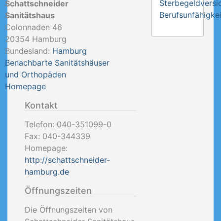
Sterbegeldversi
Schattschneider
Berufsunfähigkei
Sanitätshaus
Colonnaden 46
20354
Hamburg
Bundesland:
Hamburg
Benachbarte Sanitätshäuser
und Orthopäden
Homepage
Kontakt
Telefon:
040-351099-0
Fax:
040-344339
Homepage:
http://schattschneider-
hamburg.de
Öffnungszeiten
Die Öffnungszeiten von