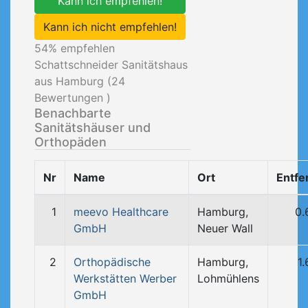
Kann ich empfehlen!
Kann ich nicht empfehlen!
54
% empfehlen
Schattschneider Sanitätshaus
aus Hamburg (
24
Bewertungen )
Benachbarte
Sanitätshäuser und
Orthopäden
Nr
Name
Ort
Entfe
1
meevo Healthcare
Hamburg,
0.
GmbH
Neuer Wall
2
Orthopädische
Hamburg,
1
Werkstätten Werber
Lohmühlens
GmbH