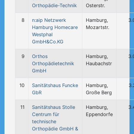
Orthopädie-Technik
Osterstr.
8
n:aip Netzwerk
Hamburg,
3.
Hamburg Homecare
Mozartstr.
Westphal
GmbH&Co.KG
9
Orthos
Hamburg,
3.
Orthopädietechnik
Haubachstr
GmbH
10
Sanitätshaus Funcke
Hamburg,
3.
GbR
Große Berg
11
Sanitätshaus Stolle
Hamburg,
3.
Centrum für
Eppendorfe
technische
Orthopädie GmbH &