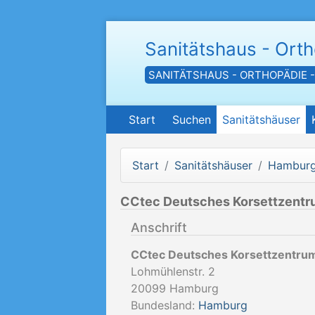
Sanitätshaus - Ort
SANITÄTSHAUS - ORTHOPÄDIE 
Start
Suchen
Sanitätshäuser
Start
Sanitätshäuser
Hambur
CCtec Deutsches Korsettzent
Anschrift
CCtec Deutsches Korsettzentru
Lohmühlenstr. 2
20099
Hamburg
Bundesland:
Hamburg