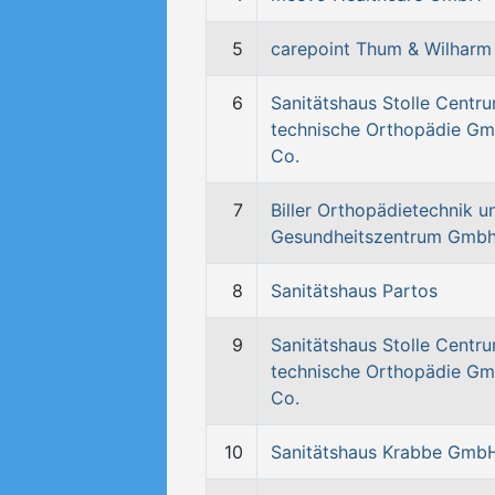
5
carepoint Thum & Wilhar
6
Sanitätshaus Stolle Centru
technische Orthopädie G
Co.
7
Biller Orthopädietechnik u
Gesundheitszentrum Gmb
8
Sanitätshaus Partos
9
Sanitätshaus Stolle Centru
technische Orthopädie G
Co.
10
Sanitätshaus Krabbe Gmb