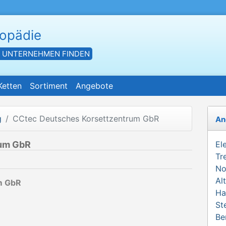
hopädie
- UNTERNEHMEN FINDEN
Ketten
Sortiment
Angebote
g
CCtec Deutsches Korsettzentrum GbR
An
rum GbR
El
Tr
No
Al
m GbR
Ha
St
Be