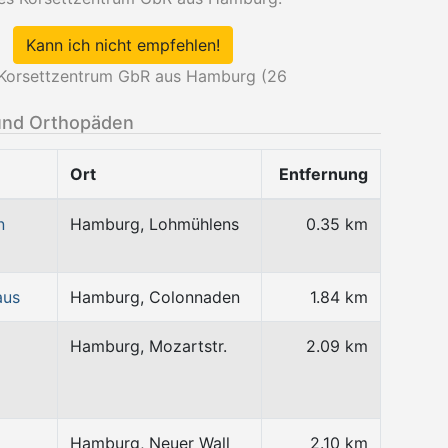
Kann ich nicht empfehlen!
Korsettzentrum GbR aus Hamburg (
26
und Orthopäden
Ort
Entfernung
n
Hamburg, Lohmühlens
0.35 km
aus
Hamburg, Colonnaden
1.84 km
Hamburg, Mozartstr.
2.09 km
Hamburg, Neuer Wall
2.10 km