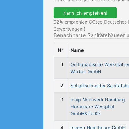
Kann ich empfehlen!
92
% empfehlen CCtec Deutsches 
Bewertungen )
Benachbarte Sanitätshäuser 
Nr
Name
1
Orthopädische Werkstätte
Werber GmbH
2
Schattschneider Sanitätsh
3
n:aip Netzwerk Hamburg
Homecare Westphal
GmbH&Co.KG
4
meevo Healthcare GmbH