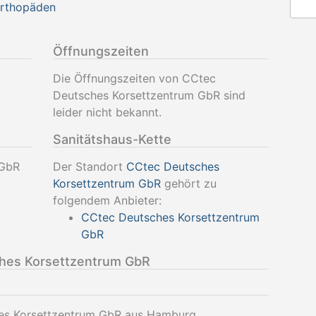
Orthopäden
Öffnungszeiten
Die Öffnungszeiten von CCtec
Deutsches Korsettzentrum GbR sind
leider nicht bekannt.
Sanitätshaus-Kette
 GbR
Der Standort
CCtec Deutsches
Korsettzentrum GbR
gehört zu
folgendem Anbieter:
CCtec Deutsches Korsettzentrum
GbR
hes Korsettzentrum GbR
hes Korsettzentrum GbR aus Hamburg.