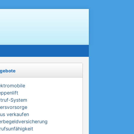
gebote
ektromobile
eppenlift
truf-System
tersvorsorge
us verkaufen
erbegeldversicherung
rufsunfähigkeit