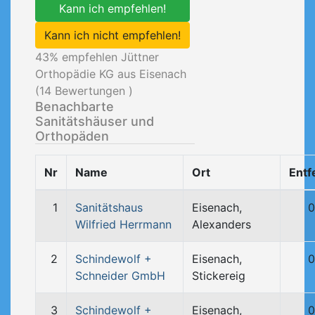
Kann ich empfehlen!
Kann ich nicht empfehlen!
43
% empfehlen Jüttner
Orthopädie KG aus Eisenach
(
14
Bewertungen )
Benachbarte
Sanitätshäuser und
Orthopäden
Nr
Name
Ort
Entf
1
Sanitätshaus
Eisenach,
0
Wilfried Herrmann
Alexanders
2
Schindewolf +
Eisenach,
0
Schneider GmbH
Stickereig
3
Schindewolf +
Eisenach,
0