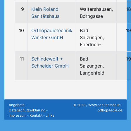
9
Klein Roland
Waltershausen,
1
Sanitätshaus
Borngasse
10
Orthopädietechnik
Bad
1
Winkler GmbH
Salzungen,
Friedrich-
11
Schindewolf +
Bad
1
Schneider GmbH
Salzungen,
Langenfeld
Angebote
www.sanitaetshaus-
-
© 2026 /
Datenschutzerklärung
orthopaedie.de
-
Impressum
Kontakt
Links
-
-