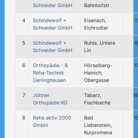
Schneider GmbH
Bahnhofstr
4
Schindewolf +
Eisenach,
2
Schneider GmbH
Eichrodter
5
Schindewolf +
Ruhla, Untere
9
Schneider GmbH
Lin
6
Orthopädie - &
Hörselberg-
1
Reha-Technik
Hainich,
Oerlinghausen
Obergasse
7
Jüttner
Tabarz,
1
Orthopädie KG
Fischbache
8
Reha aktiv 2000
Bad
1
GmbH
Liebenstein,
Kurpromena