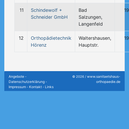
11
Schindewolf +
Bad
1
Schneider GmbH
Salzungen,
Langenfeld
12
Orthopädietechnik
Waltershausen,
1
Hörenz
Hauptstr.
Angebote
www.sanitaetshaus-
-
© 2026 /
Datenschutzerklärung
orthopaedie.de
-
Impressum
Kontakt
Links
-
-