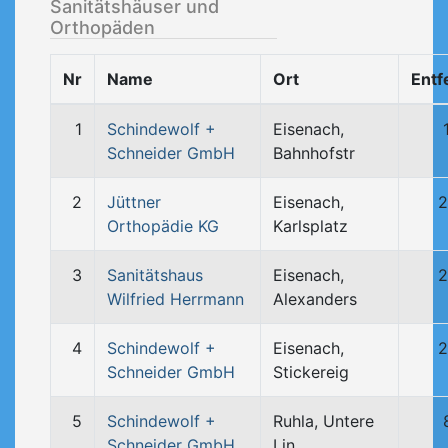
Sanitätshäuser und
Orthopäden
Nr
Name
Ort
Entf
1
Schindewolf +
Eisenach,
Schneider GmbH
Bahnhofstr
2
Jüttner
Eisenach,
2
Orthopädie KG
Karlsplatz
3
Sanitätshaus
Eisenach,
2
Wilfried Herrmann
Alexanders
4
Schindewolf +
Eisenach,
2
Schneider GmbH
Stickereig
5
Schindewolf +
Ruhla, Untere
Schneider GmbH
Lin