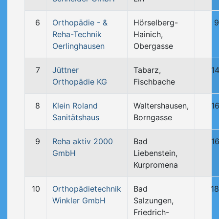
6
Orthopädie - &
Hörselberg-
9
Reha-Technik
Hainich,
Oerlinghausen
Obergasse
7
Jüttner
Tabarz,
1
Orthopädie KG
Fischbache
8
Klein Roland
Waltershausen,
1
Sanitätshaus
Borngasse
9
Reha aktiv 2000
Bad
1
GmbH
Liebenstein,
Kurpromena
10
Orthopädietechnik
Bad
1
Winkler GmbH
Salzungen,
Friedrich-