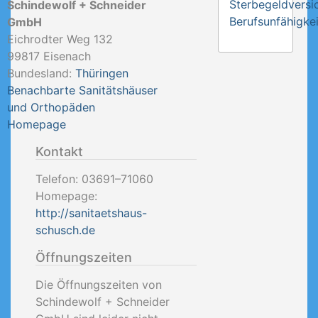
Sterbegeldversi
Schindewolf + Schneider
Berufsunfähigkei
GmbH
Eichrodter Weg 132
99817
Eisenach
Bundesland:
Thüringen
Benachbarte Sanitätshäuser
und Orthopäden
Homepage
Kontakt
Telefon:
03691–71060
Homepage:
http://sanitaetshaus-
schusch.de
Öffnungszeiten
Die Öffnungszeiten von
Schindewolf + Schneider