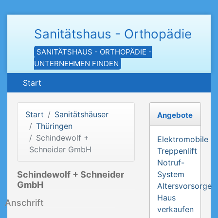
Sanitätshaus - Orthopädie
SANITÄTSHAUS - ORTHOPÄDIE -
UNTERNEHMEN FINDEN
Start
Start
Sanitätshäuser
Angebote
Thüringen
Schindewolf +
Elektromobile
Schneider GmbH
Treppenlift
Notruf-
Schindewolf + Schneider
System
GmbH
Altersvorsorge
Haus
Anschrift
verkaufen