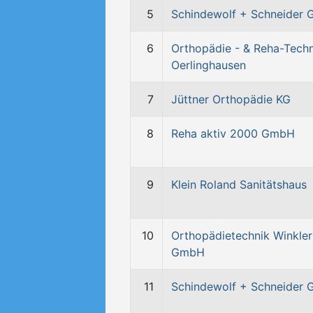
5
Schindewolf + Schneider
6
Orthopädie - & Reha-Techn
Oerlinghausen
7
Jüttner Orthopädie KG
8
Reha aktiv 2000 GmbH
9
Klein Roland Sanitätshaus
10
Orthopädietechnik Winkler
GmbH
11
Schindewolf + Schneider