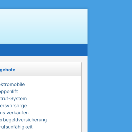
gebote
ektromobile
eppenlift
truf-System
tersvorsorge
us verkaufen
erbegeldversicherung
rufsunfähigkeit