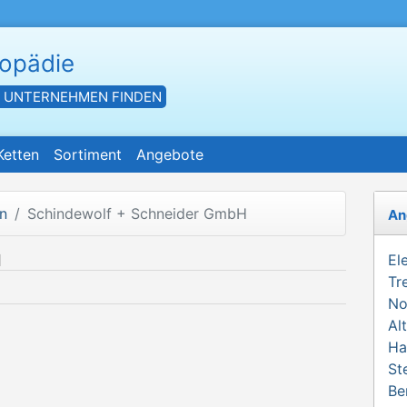
hopädie
- UNTERNEHMEN FINDEN
Ketten
Sortiment
Angebote
n
Schindewolf + Schneider GmbH
An
H
El
Tr
No
Al
Ha
St
Be