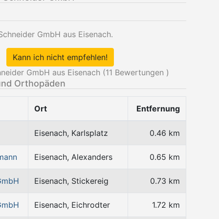
 Schneider GmbH aus Eisenach.
Kann ich nicht empfehlen!
neider GmbH aus Eisenach (
11
Bewertungen )
und Orthopäden
Ort
Entfernung
Eisenach, Karlsplatz
0.46 km
rmann
Eisenach, Alexanders
0.65 km
 GmbH
Eisenach, Stickereig
0.73 km
 GmbH
Eisenach, Eichrodter
1.72 km