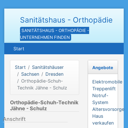
Sanitätshaus - Orthopädie
SANITÄTSHAUS - ORTHOPÄDIE -
UNTERNEHMEN FINDEN
Start
Start
Sanitätshäuser
Angebote
Sachsen
Dresden
Orthopädie-Schuh-
Elektromobile
Technik Jähne - Schulz
Treppenlift
Notruf-
Orthopädie-Schuh-Technik
System
Jähne - Schulz
Altersvorsorge
Haus
Anschrift
verkaufen