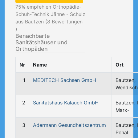
75
% empfehlen Orthopädie-
Schuh-Technik Jähne - Schulz
aus Bautzen (
8
Bewertungen
)
Benachbarte
Sanitätshäuser und
Orthopäden
Nr
Name
Ort
1
MEDITECH Sachsen GmbH
Bautzen,
Wendisch
2
Sanitätshaus Kalauch GmbH
Bautzen, 
Marx-
3
Adermann Gesundheitszentrum
Bautzen, 
Pchal