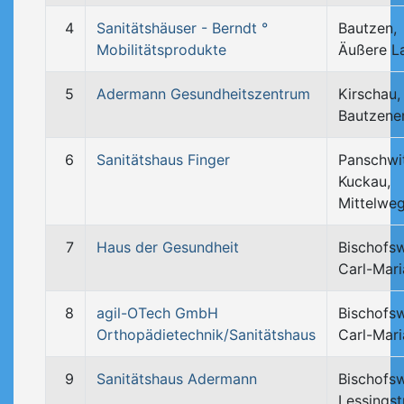
4
Sanitätshäuser - Berndt °
Bautzen,
Mobilitätsprodukte
Äußere L
5
Adermann Gesundheitszentrum
Kirschau,
Bautzene
6
Sanitätshaus Finger
Panschwi
Kuckau,
Mittelwe
7
Haus der Gesundheit
Bischofs
Carl-Mari
8
agil-OTech GmbH
Bischofs
Orthopädietechnik/Sanitätshaus
Carl-Mari
9
Sanitätshaus Adermann
Bischofs
Lessingst