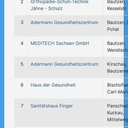
2
Orthopädie-Schuh-Technik
Bautzen,
Jähne - Schulz
Kesselstr.
3
Adermann Gesundheitszentrum
Bautzen, 
Pchal
4
MEDITECH Sachsen GmbH
Bautzen,
Wendisch
5
Adermann Gesundheitszentrum
Kirschau,
Bautzene
6
Haus der Gesundheit
Bischofs
Carl-Mari
7
Sanitätshaus Finger
Panschwi
Kuckau,
Mittelwe