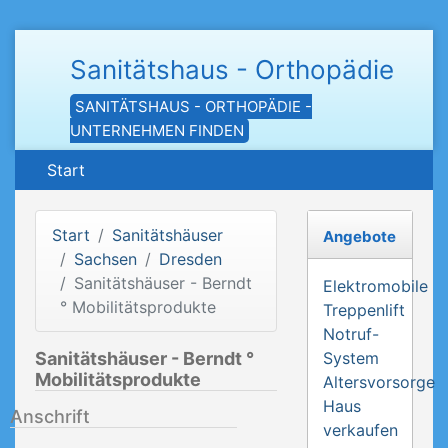
Sanitätshaus - Orthopädie
SANITÄTSHAUS - ORTHOPÄDIE -
UNTERNEHMEN FINDEN
Start
Start
Sanitätshäuser
Angebote
Sachsen
Dresden
Sanitätshäuser - Berndt
Elektromobile
° Mobilitätsprodukte
Treppenlift
Notruf-
Sanitätshäuser - Berndt °
System
Mobilitätsprodukte
Altersvorsorge
Haus
Anschrift
verkaufen