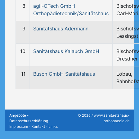
8
agil-OTech GmbH
Bischofs
Orthopädietechnik/Sanitätshaus
Carl-Mari
9
Sanitätshaus Adermann
Bischofs
Lessingst
10
Sanitätshaus Kalauch GmbH
Bischofs
Dresdner
11
Busch GmbH Sanitätshaus
Löbau,
Bahnhofs
Angebote
www.sanitaetshaus-
-
© 2026 /
Datenschutzerklärung
orthopaedie.de
-
Impressum
Kontakt
Links
-
-