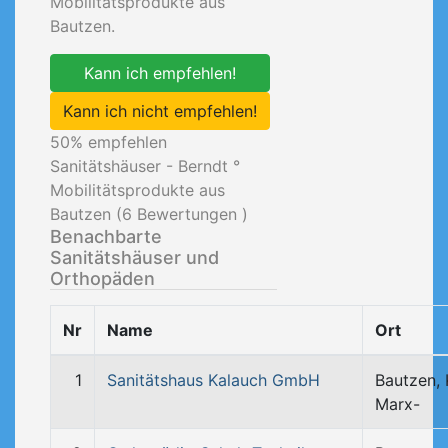
Mobilitätsprodukte aus
Bautzen.
Kann ich empfehlen!
Kann ich nicht empfehlen!
50
% empfehlen
Sanitätshäuser - Berndt °
Mobilitätsprodukte aus
Bautzen (
6
Bewertungen )
Benachbarte
Sanitätshäuser und
Orthopäden
Nr
Name
Ort
1
Sanitätshaus Kalauch GmbH
Bautzen, 
Marx-