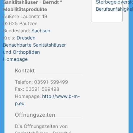
Sterbegeldversi
Sanitätshäuser - Berndt °
Berufsunfähigkei
Mobilitätsprodukte
Äußere Lauenstr. 19
02625
Bautzen
Bundesland:
Sachsen
Kreis:
Dresden
Benachbarte Sanitätshäuser
und Orthopäden
Homepage
Kontakt
Telefon:
03591-599499
Fax:
03591-599498
Homepage:
http://www.b-m-
p.eu
Öffnungszeiten
Die Öffnungszeiten von