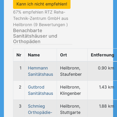
Kann ich nicht empfehlen!
67
% empfehlen RTZ Reha-
Technik-Zentrum GmbH aus
Heilbronn (
9
Bewertungen )
Benachbarte
Sanitätshäuser und
Orthopäden
Nr
Name
Ort
Entfernung
1
Hemmann
Heilbronn,
0.90 km
Sanitätshaus
Staufenber
2
Gutbrod
Heilbronn,
1.43 km
Sanitätshaus
Klingenber
3
Schmieg
Heilbronn,
1.88 km
Orthopädie-
Stuttgarte