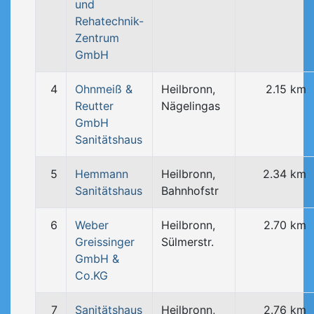
und
Rehatechnik-
Zentrum
GmbH
4
Ohnmeiß &
Heilbronn,
2.15 km
Reutter
Nägelingas
GmbH
Sanitätshaus
5
Hemmann
Heilbronn,
2.34 km
Sanitätshaus
Bahnhofstr
6
Weber
Heilbronn,
2.70 km
Greissinger
Sülmerstr.
GmbH &
Co.KG
7
Sanitätshaus
Heilbronn,
2.76 km