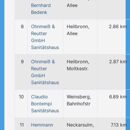
Bernhard
Allee
Bedenk
8
Ohnmeiß &
Heilbronn,
2.86 km
Reutter
Allee
GmbH
Sanitätshaus
9
Ohnmeiß &
Heilbronn,
2.87 km
Reutter
Moltkestr.
GmbH
Sanitätshaus
10
Claudio
Weinsberg,
6.89 km
Bontempi
Bahnhofstr
Sanitätshaus
11
Hemmann
Neckarsulm,
7.13 km