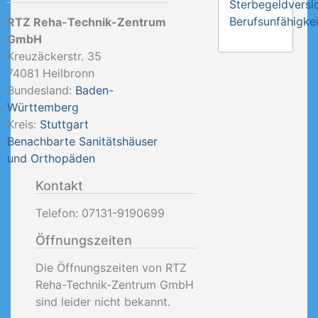
Sterbegeldversi
Berufsunfähigkei
RTZ Reha-Technik-Zentrum
GmbH
Kreuzäckerstr. 35
74081
Heilbronn
Bundesland:
Baden-
Württemberg
Kreis:
Stuttgart
Benachbarte Sanitätshäuser
und Orthopäden
Kontakt
Telefon:
07131-9190699
Öffnungszeiten
Die Öffnungszeiten von RTZ
Reha-Technik-Zentrum GmbH
sind leider nicht bekannt.