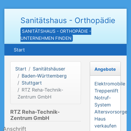
Sanitätshaus - Orthopädie
SANITÄTSHAUS - ORTHOPÄDIE -
UNTERNEHMEN FINDEN
Start
Start
Sanitätshäuser
Angebote
Baden-Württemberg
Stuttgart
Elektromobile
RTZ Reha-Technik-
Treppenlift
Zentrum GmbH
Notruf-
System
RTZ Reha-Technik-
Altersvorsorge
Zentrum GmbH
Haus
verkaufen
Anschrift