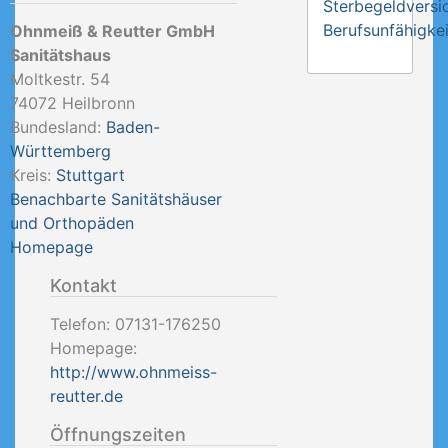
Sterbegeldversi
Berufsunfähigkei
Ohnmeiß & Reutter GmbH
Sanitätshaus
Moltkestr. 54
74072
Heilbronn
Bundesland:
Baden-
Württemberg
Kreis:
Stuttgart
Benachbarte Sanitätshäuser
und Orthopäden
Homepage
Kontakt
Telefon:
07131-176250
Homepage:
http://www.ohnmeiss-
reutter.de
Öffnungszeiten