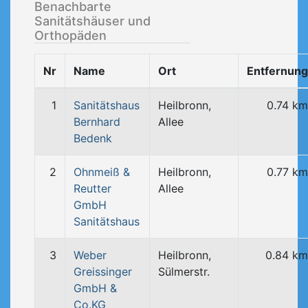
Benachbarte
Sanitätshäuser und
Orthopäden
Nr
Name
Ort
Entfernung
1
Sanitätshaus
Heilbronn,
0.74 km
Bernhard
Allee
Bedenk
2
Ohnmeiß &
Heilbronn,
0.77 km
Reutter
Allee
GmbH
Sanitätshaus
3
Weber
Heilbronn,
0.84 km
Greissinger
Sülmerstr.
GmbH &
Co.KG