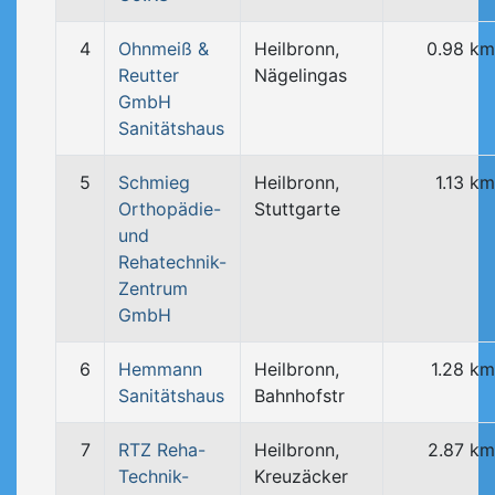
4
Ohnmeiß &
Heilbronn,
0.98 km
Reutter
Nägelingas
GmbH
Sanitätshaus
5
Schmieg
Heilbronn,
1.13 km
Orthopädie-
Stuttgarte
und
Rehatechnik-
Zentrum
GmbH
6
Hemmann
Heilbronn,
1.28 km
Sanitätshaus
Bahnhofstr
7
RTZ Reha-
Heilbronn,
2.87 km
Technik-
Kreuzäcker