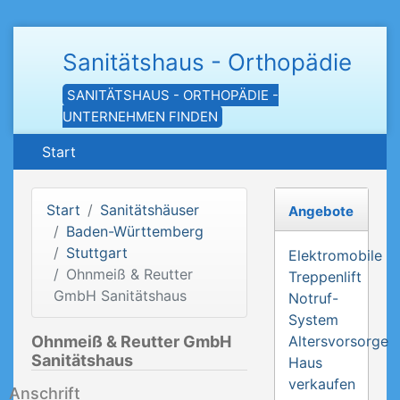
Sanitätshaus - Orthopädie
SANITÄTSHAUS - ORTHOPÄDIE -
UNTERNEHMEN FINDEN
Start
Start
Sanitätshäuser
Angebote
Baden-Württemberg
Stuttgart
Elektromobile
Ohnmeiß & Reutter
Treppenlift
GmbH Sanitätshaus
Notruf-
System
Ohnmeiß & Reutter GmbH
Altersvorsorge
Sanitätshaus
Haus
verkaufen
Anschrift