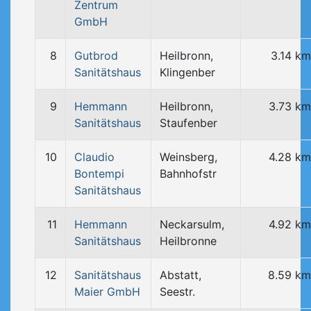
Zentrum
GmbH
8
Gutbrod
Heilbronn,
3.14 km
Sanitätshaus
Klingenber
9
Hemmann
Heilbronn,
3.73 km
Sanitätshaus
Staufenber
10
Claudio
Weinsberg,
4.28 km
Bontempi
Bahnhofstr
Sanitätshaus
11
Hemmann
Neckarsulm,
4.92 km
Sanitätshaus
Heilbronne
12
Sanitätshaus
Abstatt,
8.59 km
Maier GmbH
Seestr.