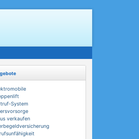
gebote
ektromobile
eppenlift
truf-System
tersvorsorge
us verkaufen
erbegeldversicherung
rufsunfähigkeit