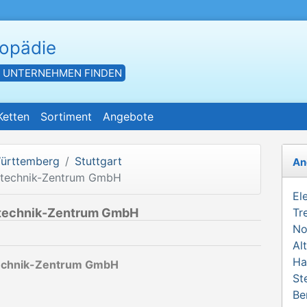
hopädie
- UNTERNEHMEN FINDEN
Ketten
Sortiment
Angebote
ürttemberg
Stuttgart
An
atechnik-Zentrum GmbH
El
atechnik-Zentrum GmbH
Tr
No
Al
Ha
technik-Zentrum GmbH
St
Be