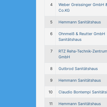
4
Weber Greissinger GmbH 
Co.KG
5
Hemmann Sanitätshaus
6
Ohnmeiß & Reutter GmbH
Sanitätshaus
7
RTZ Reha-Technik-Zentru
GmbH
8
Gutbrod Sanitätshaus
9
Hemmann Sanitätshaus
10
Claudio Bontempi Sanität
11
Hemmann Sanitätshaus