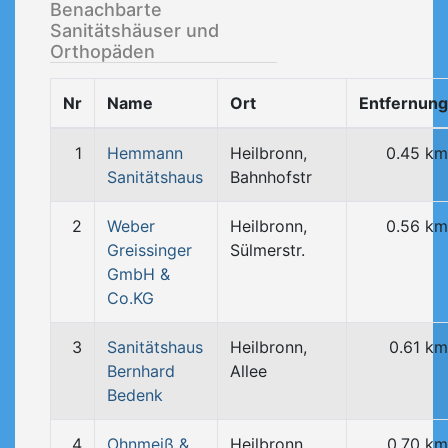
Benachbarte
Sanitätshäuser und
Orthopäden
Nr
Name
Ort
Entfernung
1
Hemmann
Heilbronn,
0.45 km
Sanitätshaus
Bahnhofstr
2
Weber
Heilbronn,
0.56 km
Greissinger
Sülmerstr.
GmbH &
Co.KG
3
Sanitätshaus
Heilbronn,
0.61 km
Bernhard
Allee
Bedenk
4
Ohnmeiß &
Heilbronn,
0.70 km