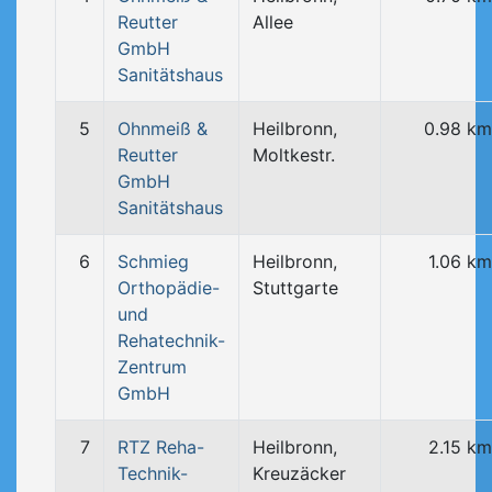
Reutter
Allee
GmbH
Sanitätshaus
5
Ohnmeiß &
Heilbronn,
0.98 km
Reutter
Moltkestr.
GmbH
Sanitätshaus
6
Schmieg
Heilbronn,
1.06 km
Orthopädie-
Stuttgarte
und
Rehatechnik-
Zentrum
GmbH
7
RTZ Reha-
Heilbronn,
2.15 km
Technik-
Kreuzäcker