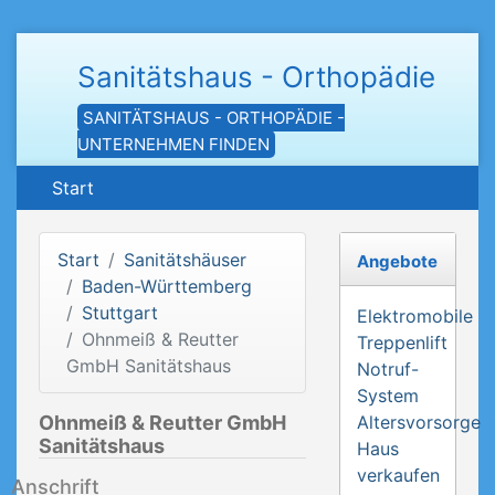
Sanitätshaus - Orthopädie
SANITÄTSHAUS - ORTHOPÄDIE -
UNTERNEHMEN FINDEN
Start
Start
Sanitätshäuser
Angebote
Baden-Württemberg
Stuttgart
Elektromobile
Ohnmeiß & Reutter
Treppenlift
GmbH Sanitätshaus
Notruf-
System
Ohnmeiß & Reutter GmbH
Altersvorsorge
Sanitätshaus
Haus
verkaufen
Anschrift