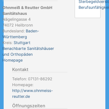
Sterbegeldversi
Berufsunfähigkei
Ohnmeiß & Reutter GmbH
Sanitätshaus
Nägelingasse 4
74072
Heilbronn
Bundesland:
Baden-
Württemberg
Kreis:
Stuttgart
Benachbarte Sanitätshäuser
und Orthopäden
Homepage
Kontakt
Telefon:
07131-86292
Homepage:
http://www.ohnmeiss-
reutter.de
Öffnungszeiten