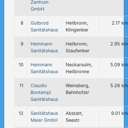
Zentrum
GmbH
8
Gutbrod
Heilbronn,
2.17 km
Sanitätshaus
Klingenber
9
Hemmann
Heilbronn,
2.95 km
Sanitätshaus
Staufenber
10
Hemmann
Neckarsulm,
5.09 km
Sanitätshaus
Heilbronne
11
Claudio
Weinsberg,
5.26 km
Bontempi
Bahnhofstr
Sanitätshaus
12
Sanitätshaus
Abstatt,
9.01 km
Maier GmbH
Seestr.