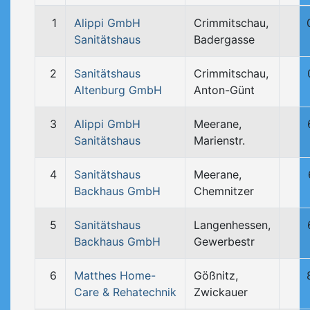
1
Alippi GmbH
Crimmitschau,
Sanitätshaus
Badergasse
2
Sanitätshaus
Crimmitschau,
Altenburg GmbH
Anton-Günt
3
Alippi GmbH
Meerane,
Sanitätshaus
Marienstr.
4
Sanitätshaus
Meerane,
Backhaus GmbH
Chemnitzer
5
Sanitätshaus
Langenhessen,
Backhaus GmbH
Gewerbestr
6
Matthes Home-
Gößnitz,
Care & Rehatechnik
Zwickauer