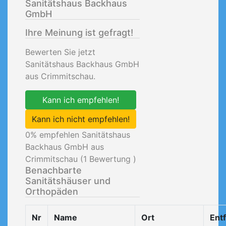
Sanitätshaus Backhaus
GmbH
Ihre Meinung ist gefragt!
Bewerten Sie jetzt
Sanitätshaus Backhaus GmbH
aus Crimmitschau.
Kann ich empfehlen!
Kann ich nicht empfehlen!
0
% empfehlen Sanitätshaus
Backhaus GmbH aus
Crimmitschau (
1
Bewertung )
Benachbarte
Sanitätshäuser und
Orthopäden
Nr
Name
Ort
Ent