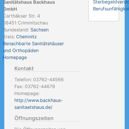
Sterbegeldversi
Sanitätshaus Backhaus
Berufsunfähigkei
GmbH
Carthäkser Str. 4
08451
Crimmitschau
Bundesland:
Sachsen
Kreis:
Chemnitz
Benachbarte Sanitätshäuser
und Orthopäden
Homepage
Kontakt
Telefon:
03762-44566
Fax:
03762-44679
Homepage:
http://www.backhaus-
sanitaetshaus.de/
Öffnungszeiten