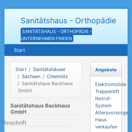
Sanitätshaus - Orthopädie
SANITÄTSHAUS - ORTHOPÄDIE -
UNTERNEHMEN FINDEN
Start
Start
Sanitätshäuser
Angebote
Sachsen
Chemnitz
Sanitätshaus Backhaus
Elektromobile
GmbH
Treppenlift
Notruf-
Sanitätshaus Backhaus
System
GmbH
Altersvorsorge
Haus
Anschrift
verkaufen