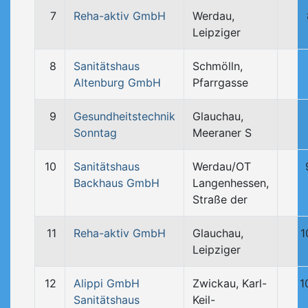
7
Reha-aktiv GmbH
Werdau,
Leipziger
8
Sanitätshaus
Schmölln,
Altenburg GmbH
Pfarrgasse
9
Gesundheitstechnik
Glauchau,
Sonntag
Meeraner S
10
Sanitätshaus
Werdau/OT
Backhaus GmbH
Langenhessen,
Straße der
11
Reha-aktiv GmbH
Glauchau,
1
Leipziger
12
Alippi GmbH
Zwickau, Karl-
1
Sanitätshaus
Keil-